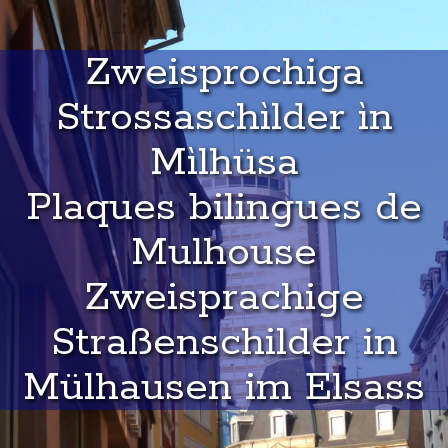
Zweisprochiga
Strossaschìlder ìn
Mìlhüsa
Plaques bilingues de
Mulhouse
Zweisprachige
Straßenschilder in
Mülhausen im Elsass