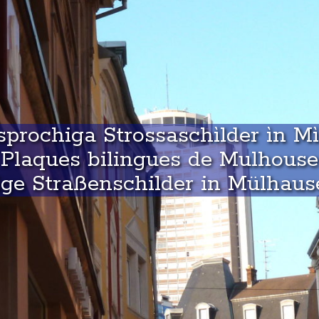
prochiga Strossaschìlder ìn M
Plaques bilingues de Mulhouse
ge Straßenschilder in Mülhaus