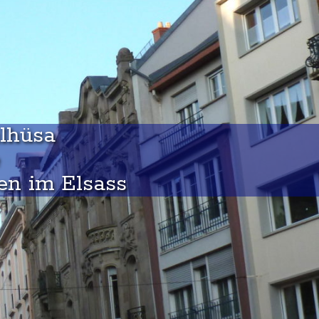
ìlhüsa
en im Elsass