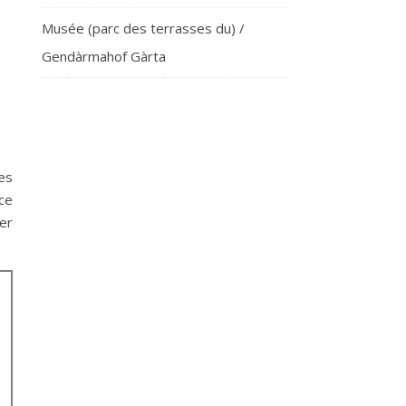
Musée (parc des terrasses du) /
Gendàrmahof Gàrta
es
ce
er