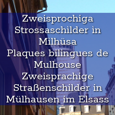
Zweisprochiga
Strossaschìlder ìn
Mìlhüsa
Plaques bilingues de
Mulhouse
Zweisprachige
Straßenschilder in
Mülhausen im Elsass