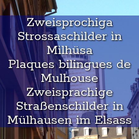
Zweisprochiga
Strossaschìlder ìn
Mìlhüsa
Plaques bilingues de
Mulhouse
Zweisprachige
Straßenschilder in
Mülhausen im Elsass