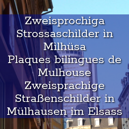
Zweisprochiga
Strossaschìlder ìn
Mìlhüsa
Plaques bilingues de
Mulhouse
Zweisprachige
Straßenschilder in
Mülhausen im Elsass