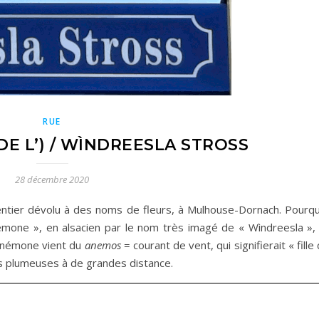
RUE
E L’) / WÌNDREESLA STROSS
28 décembre 2020
 entier dévolu à des noms de fleurs, à Mulhouse-Dornach. Pourqu
némone », en alsacien par le nom très imagé de « Wìndreesla », i
 Anémone vient du
anemos
= courant de vent, qui signifierait « fille
s plumeuses à de grandes distance.