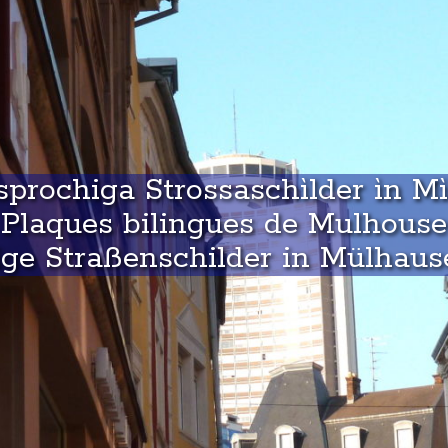
prochiga Strossaschìlder ìn M
Plaques bilingues de Mulhouse
ge Straßenschilder in Mülhaus