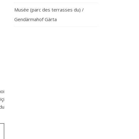
Musée (parc des terrasses du) /
Gendàrmahof Gàrta
oi
çi
 du