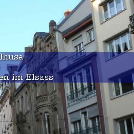
ìlhüsa
en im Elsass