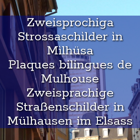
Zweisprochiga
Strossaschìlder ìn
Mìlhüsa
Plaques bilingues de
Mulhouse
Zweisprachige
Straßenschilder in
Mülhausen im Elsass