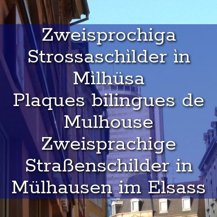
Zweisprochiga
Strossaschìlder ìn
Mìlhüsa
Plaques bilingues de
Mulhouse
Zweisprachige
Straßenschilder in
Mülhausen im Elsass