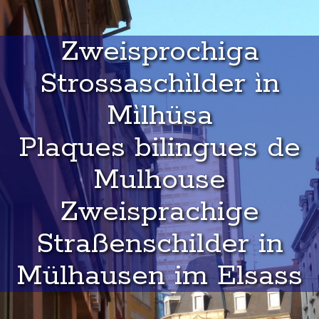
Zweisprochiga
Strossaschìlder ìn
Mìlhüsa
Plaques bilingues de
Mulhouse
Zweisprachige
Straßenschilder in
Mülhausen im Elsass