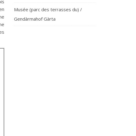
is
en
Musée (parc des terrasses du) /
une
Gendàrmahof Gàrta
ine
es