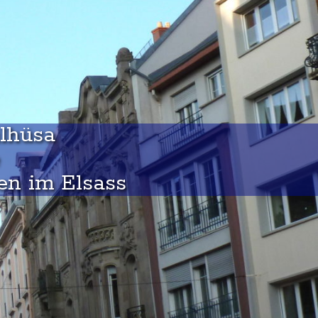
ìlhüsa
en im Elsass