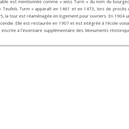
Diable est mentionnée comme « wiss Turm » du nom du bourgeo
 « Teufels Turm » apparaît en 1461 et en 1473, lors de procès 
 1825, la tour est réaménagée en logement pour ouvriers. En 1904 
ncendie. Elle est restaurée en 1907 et est intégrée à l’école vois
t inscrite à l`inventaire supplémentaire des Monuments Historiqu