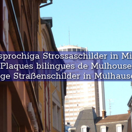
prochiga Strossaschìlder ìn M
Plaques bilingues de Mulhouse
ge Straßenschilder in Mülhaus