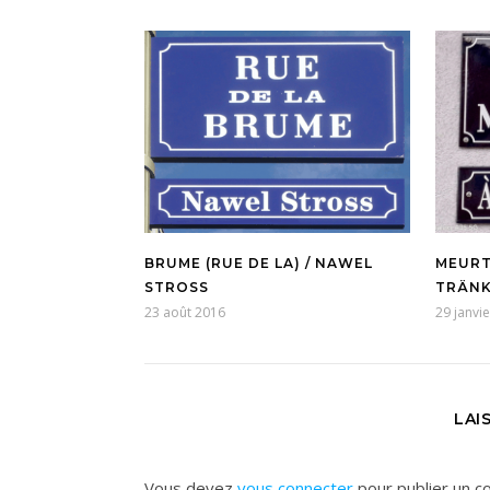
BRUME (RUE DE LA) / NAWEL
MEURTH
STROSS
TRÄN
23 août 2016
29 janvi
LAI
Vous devez
vous connecter
pour publier un c