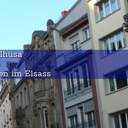
ìlhüsa
en im Elsass