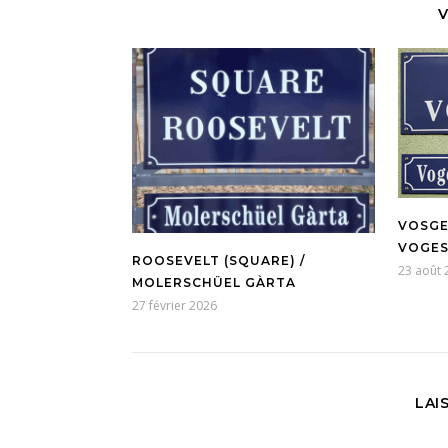
V
VOSGES
VOGES
ROOSEVELT (SQUARE) /
23 août 
MOLERSCHÜEL GÀRTA
27 février 2026
LAI