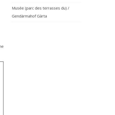
Musée (parc des terrasses du) /
Gendàrmahof Gàrta
une