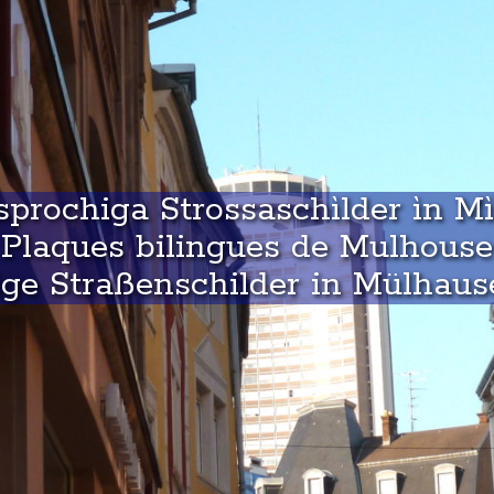
prochiga Strossaschìlder ìn M
Plaques bilingues de Mulhouse
ge Straßenschilder in Mülhaus