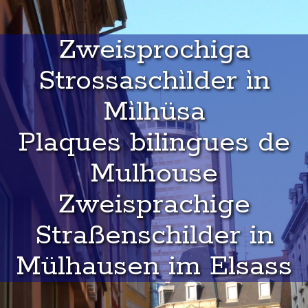
Zweisprochiga
Strossaschìlder ìn
Mìlhüsa
Plaques bilingues de
Mulhouse
Zweisprachige
Straßenschilder in
Mülhausen im Elsass