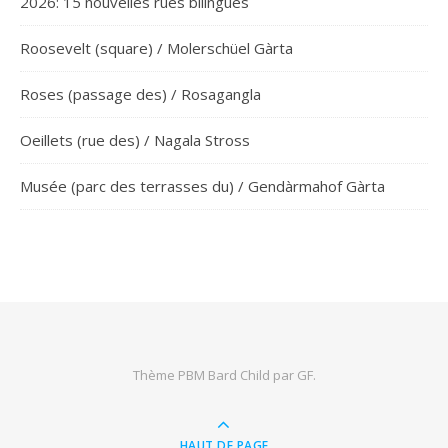
2026: 15 nouvelles rues bilingues
Roosevelt (square) / Molerschüel Gàrta
Roses (passage des) / Rosagangla
Oeillets (rue des) / Nagala Stross
Musée (parc des terrasses du) / Gendàrmahof Gàrta
Thème PBM Bard Child par
GF
.
HAUT DE PAGE