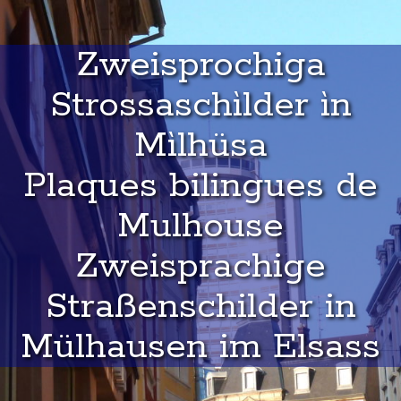
Zweisprochiga
Strossaschìlder ìn
Mìlhüsa
Plaques bilingues de
Mulhouse
Zweisprachige
Straßenschilder in
Mülhausen im Elsass