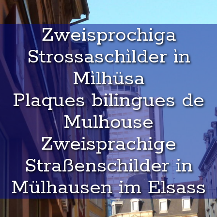
Zweisprochiga
Strossaschìlder ìn
Mìlhüsa
Plaques bilingues de
Mulhouse
Zweisprachige
Straßenschilder in
Mülhausen im Elsass