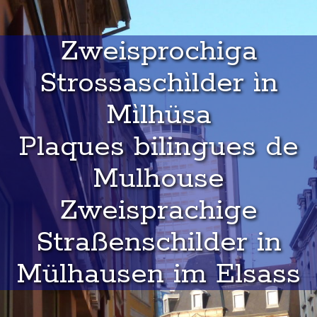
Zweisprochiga
Strossaschìlder ìn
Mìlhüsa
Plaques bilingues de
Mulhouse
Zweisprachige
Straßenschilder in
Mülhausen im Elsass