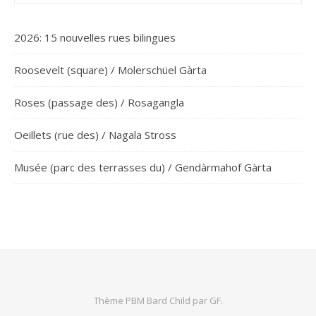
2026: 15 nouvelles rues bilingues
Roosevelt (square) / Molerschüel Gàrta
Roses (passage des) / Rosagangla
Oeillets (rue des) / Nagala Stross
Musée (parc des terrasses du) / Gendàrmahof Gàrta
Thème PBM Bard Child par
GF
.