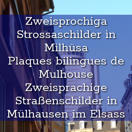
Zweisprochiga
Strossaschìlder ìn
Mìlhüsa
Plaques bilingues de
Mulhouse
Zweisprachige
Straßenschilder in
Mülhausen im Elsass