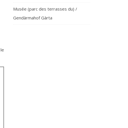
Musée (parc des terrasses du) /
Gendàrmahof Gàrta
le