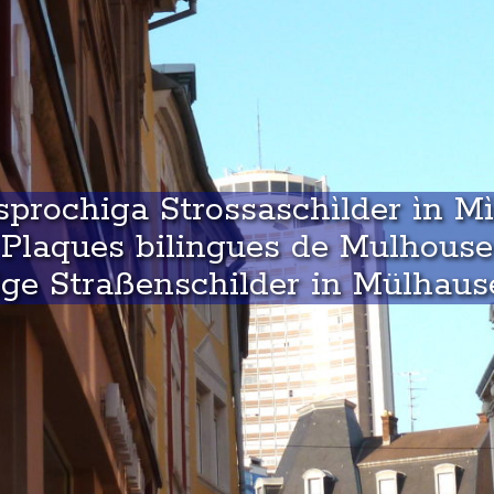
prochiga Strossaschìlder ìn M
Plaques bilingues de Mulhouse
ge Straßenschilder in Mülhaus