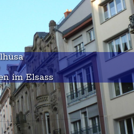
ìlhüsa
en im Elsass