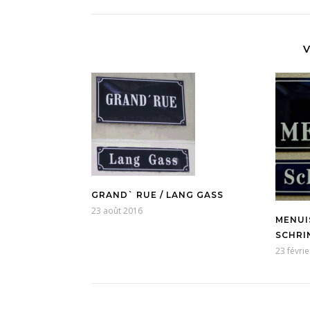
V
GRAND` RUE / LANG GASS
23 août 2016
MENUIS
SCHRI
23 févri