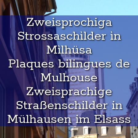
Zweisprochiga
Strossaschìlder ìn
Mìlhüsa
Plaques bilingues de
Mulhouse
Zweisprachige
Straßenschilder in
Mülhausen im Elsass