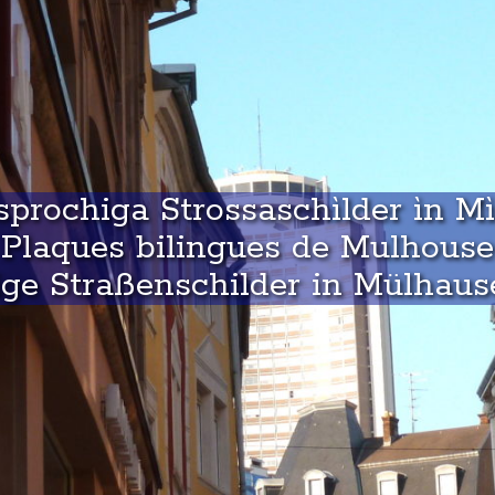
prochiga Strossaschìlder ìn M
Plaques bilingues de Mulhouse
ge Straßenschilder in Mülhaus