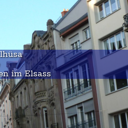
ìlhüsa
en im Elsass