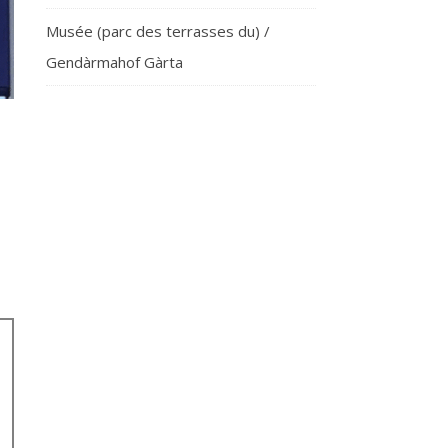
Musée (parc des terrasses du) /
Gendàrmahof Gàrta