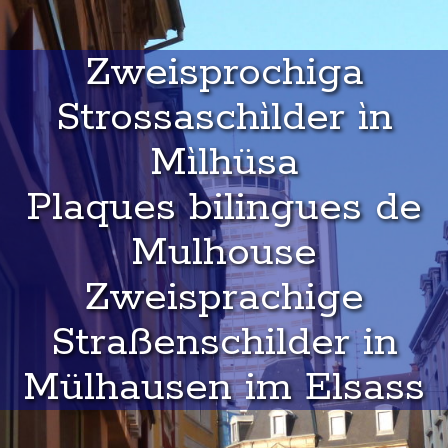
Zweisprochiga
Strossaschìlder ìn
Mìlhüsa
Plaques bilingues de
Mulhouse
Zweisprachige
Straßenschilder in
Mülhausen im Elsass