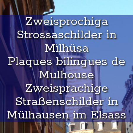
Zweisprochiga
Strossaschìlder ìn
Mìlhüsa
Plaques bilingues de
Mulhouse
Zweisprachige
Straßenschilder in
Mülhausen im Elsass